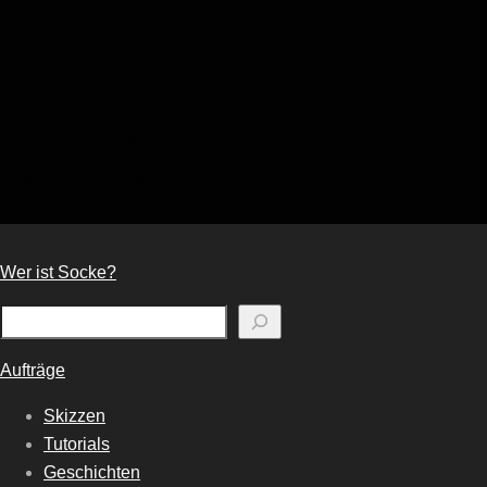
SOCKENZOMBiE
Miniaturkunst & Geschichten aus
anderen Welten
Wer ist Socke?
Suchen
Aufträge
Skizzen
Tutorials
Geschichten