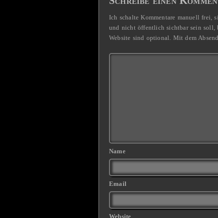
Schreibe einen Kommen
Ich schalte Kommentare manuell frei, s
und nicht öffentlich sichtbar sein sol
Website sind optional. Mit dem Absen
Name
Email
Website