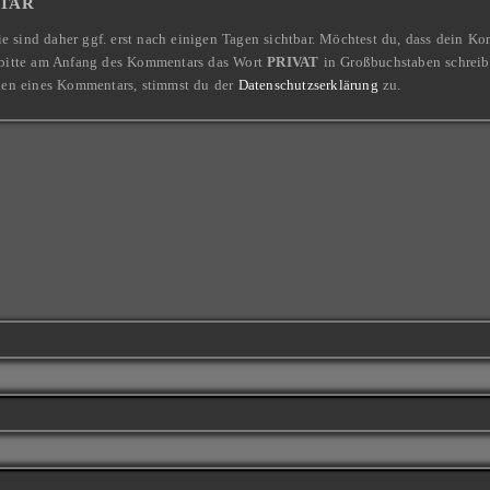
tar
ie sind daher ggf. erst nach einigen Tagen sichtbar. Möchtest du, dass dein 
l, bitte am Anfang des Kommentars das Wort
PRIVAT
in Großbuchstaben schrei
den eines Kommentars, stimmst du der
Datenschutzserklärung
zu.