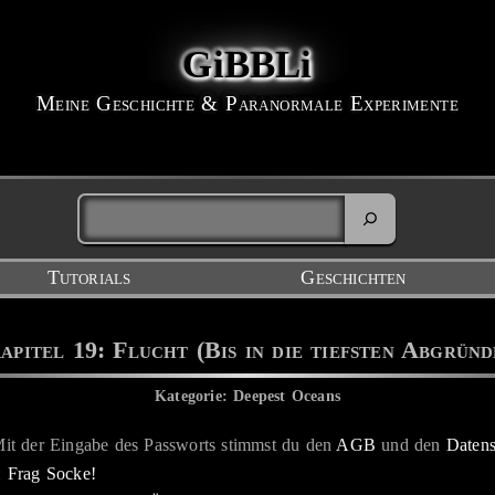
GiBBLi
Meine Geschichte & Paranormale Experimente
Tutorials
Geschichten
apitel 19: Flucht (Bis in die tiefsten Abgründ
Kategorie: Deepest Oceans
 Mit der Eingabe des Passworts stimmst du den
AGB
und den
Daten
r:
Frag Socke!