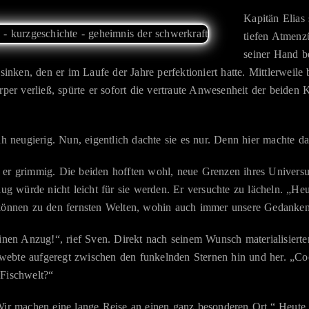
Kapitän Elias
tiefen Atmenz
seiner Hand be
 sinken, den er im Laufe der Jahre perfektioniert hatte. Mittlerweile
rper verließ, spürte er sofort die vertraute Anwesenheit der beiden
ah neugierig. Nun, eigentlich dachte sie es nur. Denn hier machte d
 er grimmig. Die beiden hofften wohl, neue Grenzen ihres Univers
flug würde nicht leicht für sie werden. Er versuchte zu lächeln. „He
 können zu den fernsten Welten, wohin auch immer unsere Gedanken
 einen Anzug!“, rief Sven. Direkt nach seinem Wunsch materialisier
ebte aufgeregt zwischen den funkelnden Sternen hin und her. „Co
 Fischwelt?“
„Wir machen eine lange Reise an einen ganz besonderen Ort.“ Heute 