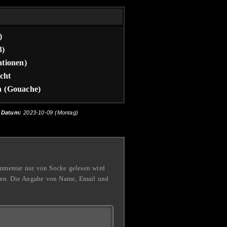
)
3)
ationen)
cht
n (Gouache)
Datum:
2023-10-09 (Montag)
Kommentar nur von Socke gelesen wird
ben. Die Angabe von Name, Email und