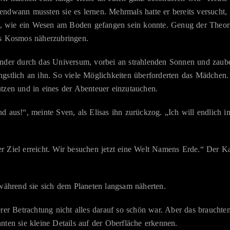
endwann mussten sie es lernen. Mehrmals hatte er bereits versucht
ht, wie ein Wesen am Boden gefangen sein konnte. Genug der Theori
es Kosmos näherzubringen.
inder durch das Universum, vorbei an strahlenden Sonnen und zaube
ngstlich an ihn. So viele Möglichkeiten überforderten das Mädchen
tzen und in eines der Abenteuer einzutauchen.
d aus!“, meinte Sven, als Elisas ihn zurückzog. „Ich will endlich in
 Ziel erreicht. Wir besuchen jetzt eine Welt Namens Erde.“ Der Ka
 während sie sich dem Planeten langsam näherten.
erer Betrachtung nicht alles darauf so schön war. Aber das brauchte
nten sie kleine Details auf der Oberfläche erkennen.