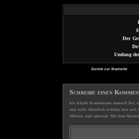
H
Der Ges
De
Umfang der
Zurück zur Startseite
Schreibe einen Kommen
Ich schalte Kommentare manuell frei, s
und nicht öffentlich sichtbar sein sol
Website sind optional. Mit dem Absen