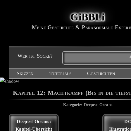
GiBBLi
Meine Geschichte & Paranormale Experi
Wer ist Socke?
Skizzen
Tutorials
Geschichten
Kapitel 12: Machtkampf (Bis in die tiefs
Kategorie: Deepest Oceans
Deepest Oceans:
DO
Kapitel-Übersicht
Illustrati