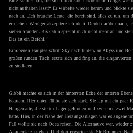
Eine Mannschaft, die sich durch solch lächerliche Dinge, wie d
nicht aufhalten lässt!“ Er wirbelte wieder herum und blickte sie
nach an. „Ich brauche Leute, die bereit sind, alles zu tun, um d
erreichen. Weniger akzeptiere ich nicht. Denkt darüber nach, i
sieben Stunden. Bis dahin sprecht mich nicht mehr an und steh
Das ist ein Befehl.“
Erhobenen Hauptes schritt Sky nach hinten, an Abyss und Bo 
großen runden Tisch, setzte sich und fing an, die eingravierte
zu studieren.
Gibbli machte es sich in der hintersten Ecke der unteren Eben
bequem. Hier unten fühlte sie sich stark. Sie lag mit ein paar K
Hängematte, die sie im Lager gefunden und zwischen zwei Ma
hatte. Hier, in der Nähe der Heizungsanlagen war es angeneh
Fall wollte sie nach Ocea reisen. Die Alternative war, wieder z
Akademie zu gehen. Und dort erwartete sie Sir Brummer. Na