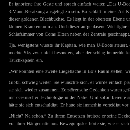
Er ignorierte ihre Geste und sprach einfach weiter. „Das U-Boo
3-Mann-Besatzung ausgelegt zu sein. Bo schläft in einer Art 
dieser goldenen Blechbüchse. Es liegt in der obersten Ebene u
kleinen Krankenraum an. Und dieser aufgeblasene Wichtigtuer 
Schlafzimmer von Coras Eltern neben der Zentrale geschnappt
Tja, wenigstens wusste ihr Kapitän, wie man U-Boote steuert, 
mochte Sky zwar nicht besonders, aber der schlug immerhin ke
Tauchkapseln ein.
„Wir könnten eine zweite Liegefläche in Bo’s Raum stellen, w
Gibbli schwieg weiter. Sie wünschte sich, er würde einfach plat
sie sich wieder zusammen. Zerstörerische Gedanken waren gefä
mit oceanischer Technologie in der Nähe. Und sofort bereute s
hätte sie sich entschuldigt. Er hatte sie immerhin verteidigt vo
„Nicht? Na schön.“ Zu ihrem Entsetzen breitete er seine Dec
vor ihrer Hängematte aus. Bewegungslos hörte sie, wie er sich 