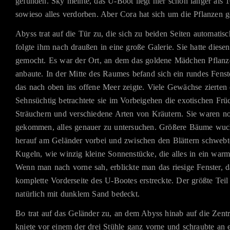
gefunden. Sky meinte, das U-Boot liegt hier schon länger als 
sowieso alles verdorben. Aber Cora hat sich um die Pflanzen 
Abyss trat auf die Tür zu, die sich zu beiden Seiten automatis
folgte ihm nach draußen in eine große Galerie. Sie hatte diesen
gemocht. Es war der Ort, an dem das goldene Mädchen Pflanze
anbaute. In der Mitte des Raumes befand sich ein rundes Fenst
das nach oben ins offene Meer zeigte. Viele Gewächse zierten
Sehnsüchtig betrachtete sie im Vorbeigehen die exotischen Frü
Sträuchern und verschiedene Arten von Kräutern. Sie waren n
gekommen, alles genauer zu untersuchen. Größere Bäume wuc
herauf am Geländer vorbei und zwischen den Blättern schwebt
Kugeln, wie winzig kleine Sonnenstücke, die alles in ein warm
Wenn man nach vorne sah, erblickte man das riesige Fenster, d
komplette Vorderseite des U-Bootes erstreckte. Der größte Teil
natürlich mit dunklem Sand bedeckt.
Bo trat auf das Geländer zu, an dem Abyss hinab auf die Zentr
kniete vor einem der drei Stühle ganz vorne und schraubte an e