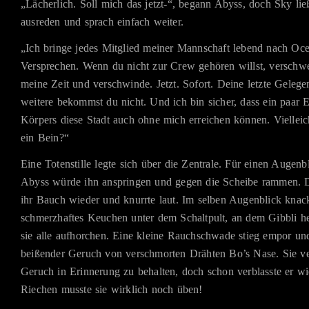
„Lächerlich. Soll mich das jetzt-“, begann Abyss, doch Sky lie
ausreden und sprach einfach weiter.
„Ich bringe jedes Mitglied meiner Mannschaft lebend nach Ocea
Versprechen. Wenn du nicht zur Crew gehören willst, verschwe
meine Zeit und verschwinde. Jetzt. Sofort. Deine letzte Gelege
weitere bekommst du nicht. Und ich bin sicher, dass ein paar Ei
Körpers diese Stadt auch ohne mich erreichen können. Viellei
ein Bein?“
Eine Totenstille legte sich über die Zentrale. Für einen Augenb
Abyss würde ihn anspringen und gegen die Scheibe rammen. 
ihr Bauch wieder und knurrte laut. Im selben Augenblick knack
schmerzhaftes Keuchen unter dem Schaltpult, an dem Gibbli he
sie alle aufhorchen. Eine kleine Rauchschwade stieg empor und 
beißender Geruch von verschmorten Drähten Bo’s Nase. Sie ve
Geruch in Erinnerung zu behalten, doch schon verblasste er w
Riechen musste sie wirklich noch üben!