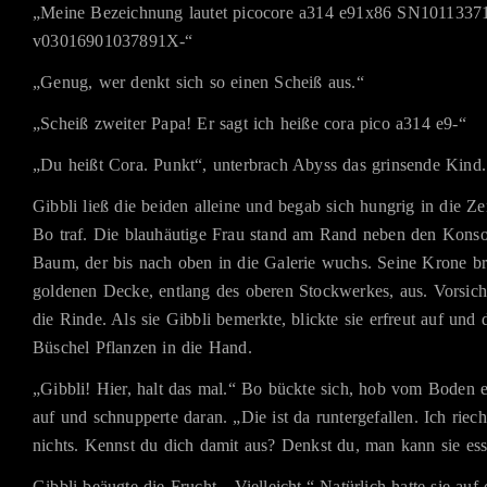
„Meine Bezeichnung lautet picocore a314 e91x86 SN1011337
v03016901037891X-“
„Genug, wer denkt sich so einen Scheiß aus.“
„Scheiß zweiter Papa! Er sagt ich heiße cora pico a314 e9-“
„Du heißt Cora. Punkt“, unterbrach Abyss das grinsende Kind.
Gibbli ließ die beiden alleine und begab sich hungrig in die Ze
Bo traf. Die blauhäutige Frau stand am Rand neben den Kons
Baum, der bis nach oben in die Galerie wuchs. Seine Krone bre
goldenen Decke, entlang des oberen Stockwerkes, aus. Vorsicht
die Rinde. Als sie Gibbli bemerkte, blickte sie erfreut auf und 
Büschel Pflanzen in die Hand.
„Gibbli! Hier, halt das mal.“ Bo bückte sich, hob vom Boden 
auf und schnupperte daran. „Die ist da runtergefallen. Ich rieche
nichts. Kennst du dich damit aus? Denkst du, man kann sie es
Gibbli beäugte die Frucht. „Vielleicht.“ Natürlich hatte sie au