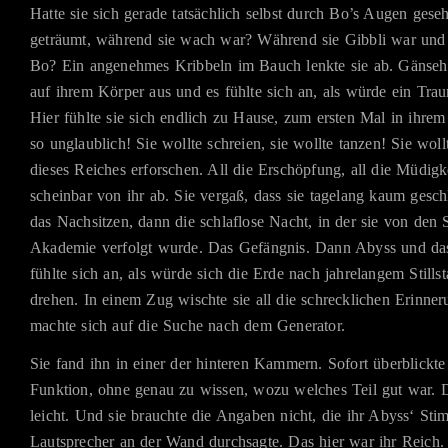
Hatte sie sich gerade tatsächlich selbst durch Bo’s Augen gese
geträumt, während sie wach war? Während sie Gibbli war und g
Bo? Ein angenehmes Kribbeln im Bauch lenkte sie ab. Gänsehau
auf ihrem Körper aus und es fühlte sich an, als würde ein Tr
Hier fühlte sie sich endlich zu Hause, zum ersten Mal in ihre
so unglaublich! Sie wollte schreien, sie wollte tanzen! Sie woll
dieses Reiches erforschen. All die Erschöpfung, all die Müdigke
scheinbar von ihr ab. Sie vergaß, dass sie tagelang kaum geschl
das Nachsitzen, dann die schlaflose Nacht, in der sie von den 
Akademie verfolgt wurde. Das Gefängnis. Dann Abyss und da
fühlte sich an, als würde sich die Erde nach jahrelangem Stills
drehen. In einem Zug wischte sie all die schrecklichen Erinner
machte sich auf die Suche nach dem Generator.
Sie fand ihn in einer der hinteren Kammern. Sofort überblickte
Funktion, ohne genau zu wissen, wozu welches Teil gut war. 
leicht. Und sie brauchte die Angaben nicht, die ihr Abyss‘ St
Lautsprecher an der Wand durchsagte. Das hier war ihr Reich.