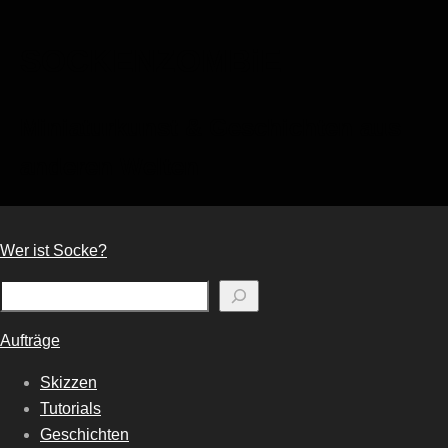
SOCKENZOMBiE
Miniaturkunst & Geschichten aus
anderen Welten
Wer ist Socke?
Suchen
Aufträge
Skizzen
Tutorials
Geschichten